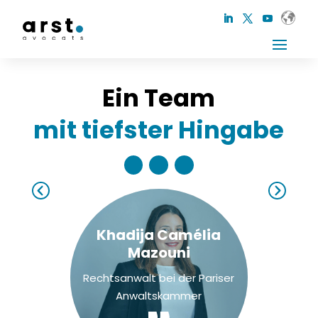
Ein Team
mit tiefster Hingabe
Khadija Camélia
Mazouni
Rechtsanwalt bei der Pariser
Anwaltskammer