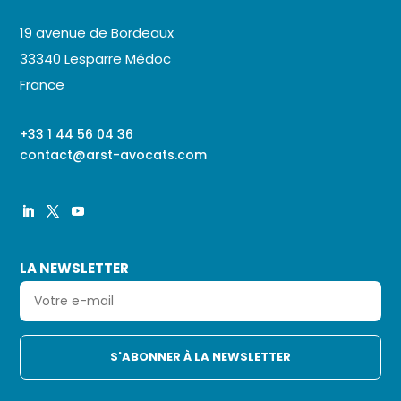
19 avenue de Bordeaux
33340 Lesparre Médoc
France
+33 1 44 56 04 36
contact@arst-avocats.com
Continuer sans accepter
LA NEWSLETTER
Salut c'est nous...
les Cookies !
On a attendu d'être sûrs que le
contenu de ce site vous intéresse
avant de vous déranger, mais on aimerait bien vous
accompagner pendant votre visite...