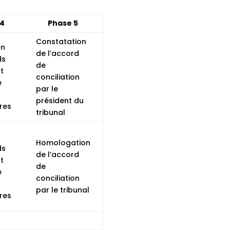
 4
Phase 5
Constatation
on
de l’accord
ds
de
t
conciliation
e
par le
président du
res
tribunal
Homologation
ds
de l’accord
t
de
e
conciliation
par le tribunal
res