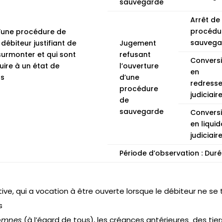
sauvegarde
Arrêt de 
procédu
’une procédure de
sauvega
débiteur justifiant de
Jugement
 surmonter et qui sont
refusant
Convers
uire à un état de
l’ouverture
en
ts
d’une
redress
procédure
judiciair
de
sauvegarde
Convers
en liquid
judiciair
Période d’observation : Dur
ive, qui a vocation à être ouverte lorsque le débiteur ne se
s
omnes
(à l’égard de tous), les créances antérieures des tie