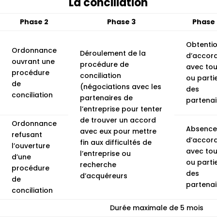
La conciliation
Phase 2
Phase 3
Phase
Obtenti
Ordonnance
Déroulement de la
d’accor
ouvrant une
procédure de
avec tou
procédure
conciliation
ou parti
de
(négociations avec les
des
conciliation
partenaires de
partenai
l’entreprise pour tenter
de trouver un accord
Ordonnance
Absence
avec eux pour mettre
refusant
d’accor
fin aux difficultés de
l’ouverture
avec tou
l’entreprise ou
d’une
ou parti
recherche
procédure
des
d’acquéreurs
de
partenai
conciliation
Durée maximale de 5 mois