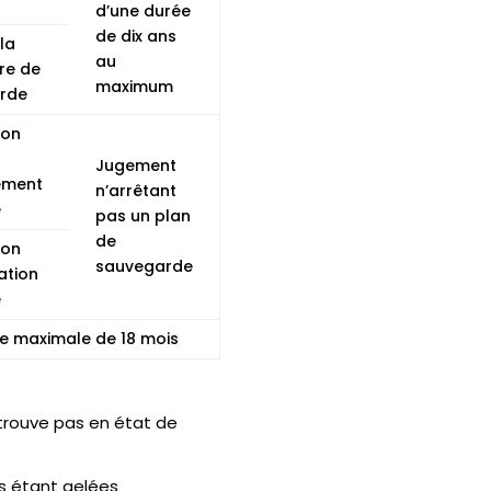
d’une durée
de dix ans
la
au
re de
maximum
rde
ion
Jugement
ement
n’arrêtant
e
pas un plan
de
ion
sauvegarde
ation
e
ée maximale de 18 mois
 trouve pas en état de
rs étant gelées