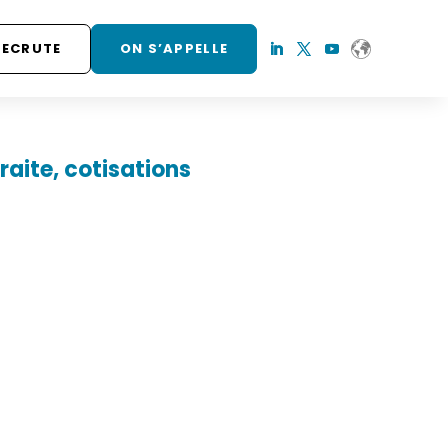
RECRUTE
ON S’APPELLE
raite, cotisations