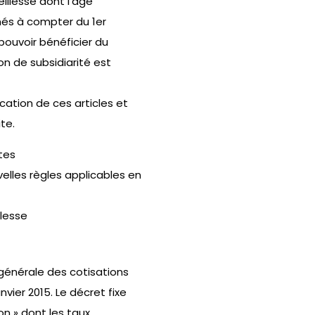
eillesse dont l’âge
 nés à compter du 1er
pouvoir bénéficier du
on de subsidiarité est
ication de ces articles et
te.
ites
velles règles applicables en
llesse
 générale des cotisations
vier 2015. Le décret fixe
on » dont les taux