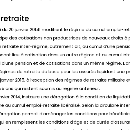
etraite
loi du 20 janvier 20141 modifient le régime du cumul emploi-ret
incipe des cotisations non productrices de nouveaux droits à 
 retraite inter-régime, autrement dit, au cumul d’une pensi
ant lieu à cotisation dans un autre régime et au cumul int
l d’une pension et de cotisations dans un même régime. L’ar
régimes de retraite de base pour les assurés liquidant une 
janvier 2015, à l’exception des régimes de retraite militaire 
55 ans qui restent soumis au régime antérieur.
 janvier 2014, instaure une dérogation à la condition de liquid
e au cumul emploi-retraite libéralisé. Selon la circulaire inter
érogation permet d’aménager les conditions pour bénéficier
s qui en remplissent les conditions d’âge et de durée d’assu