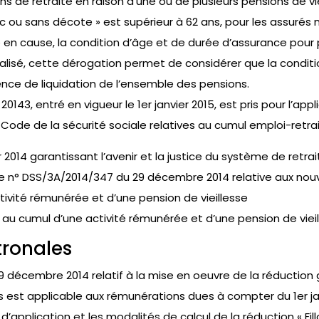
ons de retraite en raison d’une ou de plusieurs pensions de vi
ec ou sans décote » est supérieur à 62 ans, pour les assurés
e en cause, la condition d’âge et de durée d’assurance pour 
ralisé, cette dérogation permet de considérer que la conditi
ence de liquidation de l’ensemble des pensions.
43, entré en vigueur le 1er janvier 2015, est pris pour l’appl
Code de la sécurité sociale relatives au cumul emploi-retrai
r 2014 garantissant l’avenir et la justice du système de retra
elle n° DSS/3A/2014/347 du 29 décembre 2014 relative aux nou
ivité rémunérée et d’une pension de vieillesse
f au cumul d’une activité rémunérée et d’une pension de viei
tronales
9 décembre 2014 relatif à la mise en oeuvre de la réduction
s est applicable aux rémunérations dues à compter du 1er jan
application et les modalités de calcul de la réduction « Fill