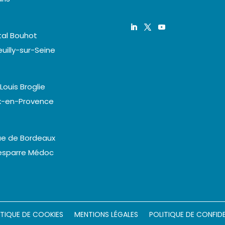
tal Bouhot
uilly-sur-Seine
 Louis Broglie
ix-en-Provence
ue de Bordeaux
esparre Médoc
 vos Options
ITIQUE DE COOKIES
MENTIONS LÉGALES
POLITIQUE DE CONFIDE