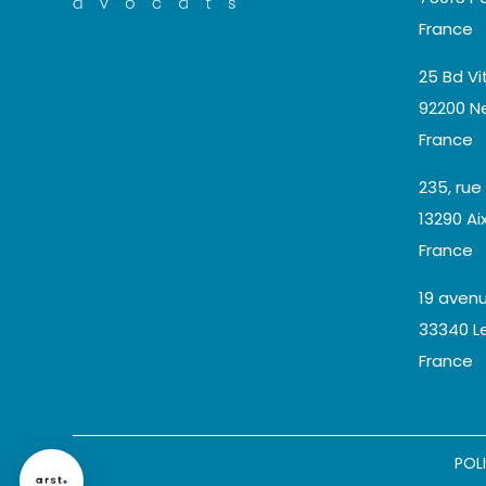
France
25 Bd Vi
92200 Ne
France
235, rue
13290 A
France
19 aven
33340 L
France
Axeptio consent
Plateforme de Gestion du Consentement : Personnalisez
POL