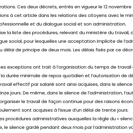
rations. Ces deux décrets, entrés en vigueur le 12 novembre 
ns à cet article dans les relations des citoyens avec le mini
rofessionnelle et du dialogue social et son administration.
se la liste des procédures, relevant du ministère du travail, 
gue social, pour lesquelles une acceptation implicite de l’ad
u délai de principe de deux mois. Les délais fixés par ce décr
s exceptions ont trait à l’organisation du temps de travail
a durée minimale de repos quotidien et l’autorisation de 
vail effectif par salarié sont ainsi acquises, dans le silence 
uinze jours. De même, dans le silence de l’administration, l’a
d’organiser le travail de façon continue pour des raisons éco
lement sont acquises à l’issue d’un délai de trente jours.
les procédures administratives auxquelles la règle du « silen
e, le silence gardé pendant deux mois par l’administration v