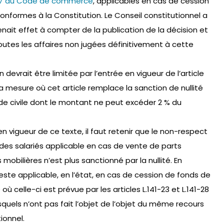
10-7 du Code de commerce
, applicables en cas de cession
onformes à la Constitution. Le Conseil constitutionnel a
nait effet à compter de la publication de la décision et
toutes les affaires non jugées définitivement à cette
devrait être limitée par l’entrée en vigueur de l’article
la mesure où cet article remplace la sanction de nullité
e civile dont le montant ne peut excéder 2 % du
en vigueur de ce texte, il faut retenir que le non-respect
 des salariés applicable en cas de vente de parts
 mobilières n’est plus sanctionné par la nullité. En
este applicable, en l’état, en cas de cession de fonds de
celle-ci est prévue par les articles L.141-23 et L.141-28
els n’ont pas fait l’objet de l’objet du même recours
ionnel.