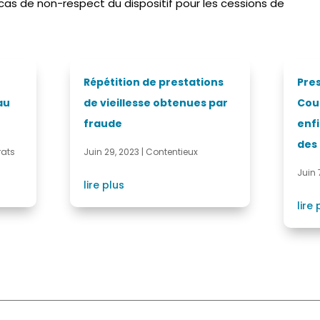
n cas de non-respect du dispositif pour les cessions de
Répétition de prestations
Pres
au
de vieillesse obtenues par
Cou
fraude
enfi
des
rats
Juin 29, 2023
|
Contentieux
Juin 
lire plus
lire 