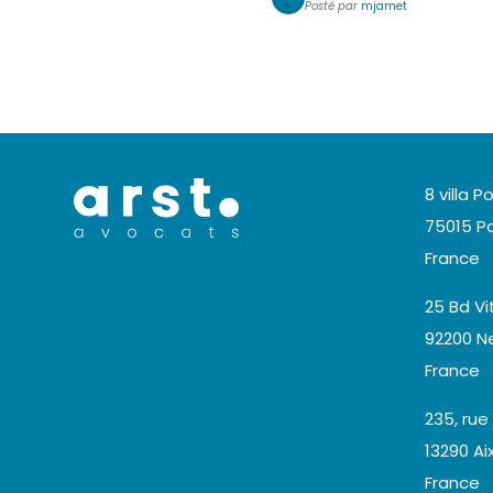
Posté par
mjamet
8 villa Po
75015 Pa
France
25 Bd Vi
92200 Ne
France
235, rue
13290 A
France